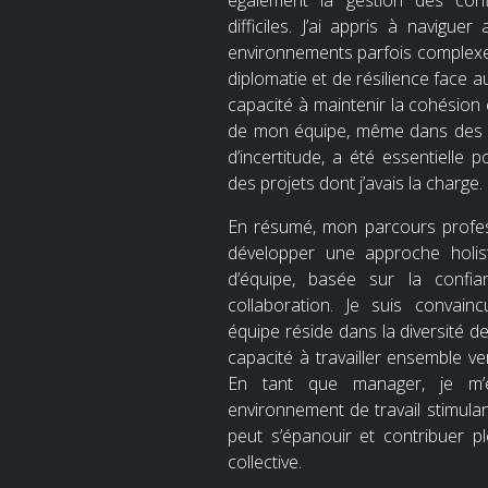
également la gestion des confl
difficiles. J’ai appris à navigu
environnements parfois complexe
diplomatie et de résilience face 
capacité à maintenir la cohésion 
de mon équipe, même dans des 
d’incertitude, a été essentielle 
des projets dont j’avais la charge.
En résumé, mon parcours profes
développer une approche holi
d’équipe, basée sur la confia
collaboration. Je suis convain
équipe réside dans la diversité d
capacité à travailler ensemble v
En tant que manager, je m’
environnement de travail stimulan
peut s’épanouir et contribuer p
collective.