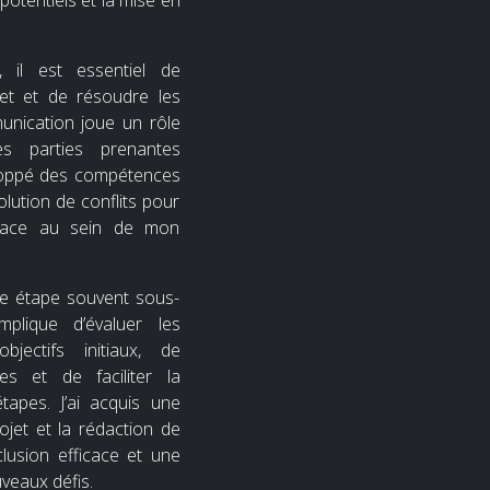
 potentiels et la mise en
 il est essentiel de
jet et de résoudre les
nication joue un rôle
es parties prenantes
eloppé des compétences
lution de conflits pour
icace au sein de mon
une étape souvent sous-
mplique d’évaluer les
jectifs initiaux, de
s et de faciliter la
étapes. J’ai acquis une
ojet et la rédaction de
lusion efficace et une
veaux défis.