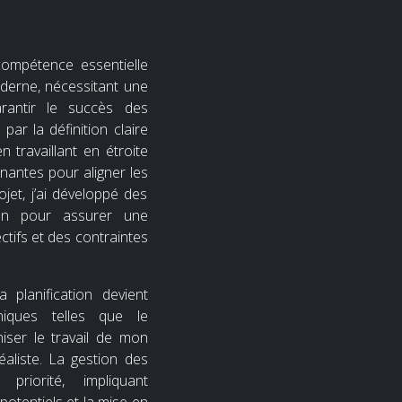
compétence essentielle
derne, nécessitant une
rantir le succès des
par la définition claire
n travaillant en étroite
enantes pour aligner les
jet, j’ai développé des
on pour assurer une
tifs et des contraintes
a planification devient
hniques telles que le
ser le travail de mon
éaliste. La gestion des
riorité, impliquant