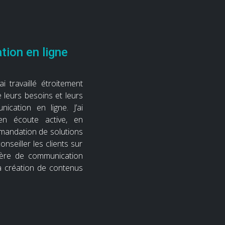
ion en ligne
ai travaillé étroitement
 leurs besoins et leurs
ication en ligne. J’ai
n écoute active, en
mandation de solutions
nseiller les clients sur
tière de communication
 la création de contenus