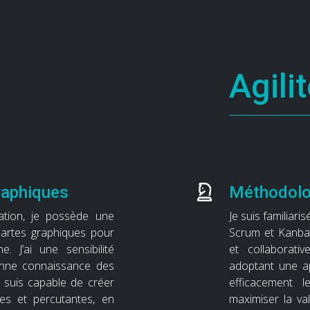
Agili
raphiques
Méthodolo
ation, je possède une
Je suis familiari
hartes graphiques pour
Scrum et Kanban
ine. J’ai une sensibilité
et collaborati
onne connaissance des
adoptant une ap
e suis capable de créer
efficacement 
les et percutantes, en
maximiser la val