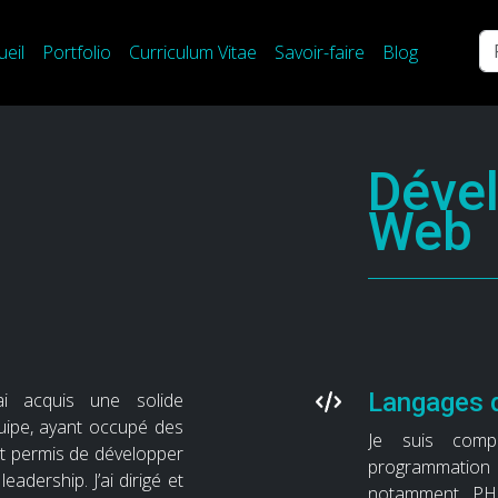
Re
ueil
Portfolio
Curriculum Vitae
Savoir-faire
Blog
Déve
Web
Langages 
ai acquis une solide
ipe, ayant occupé des
Je suis comp
nt permis de développer
programmation 
adership. J’ai dirigé et
notamment PHP