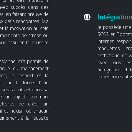
its et des situations
er avec succès dans des
s, en faisant preuve de
Intégratio
aux défis rencontrés. Ma
Je possède une 
et la motivation au sein
SCSS et Bootstr
moments de stress ou
internet respon
pour assurer la réussite
maquettes gr
esthétique, en v
sionnel m’a permis de
avec tous les 
stique du management
l’intégration e
nce, le respect et la
expériences util
cu que la force d’une
e ses talents et dans sa
ers un objectif commun.
efforce de créer un
t et inclusif, où chacun
leinement à la réussite