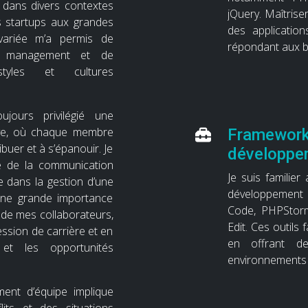
 dans divers contextes
jQuery. Maîtris
es startups aux grandes
des applicatio
 variée m’a permis de
répondant aux be
u management et de
tyles et cultures
jours privilégié une
sive, où chaque membre
Frameworks
buer et à s’épanouir. Je
développe
e de la communication
Je suis familier
e dans la gestion d’une
développement w
une grande importance
Code, PHPStor
de mes collaborateurs,
Edit. Ces outils
ssion de carrière et en
en offrant de
 et les opportunités
environnements d
ment d’équipe implique