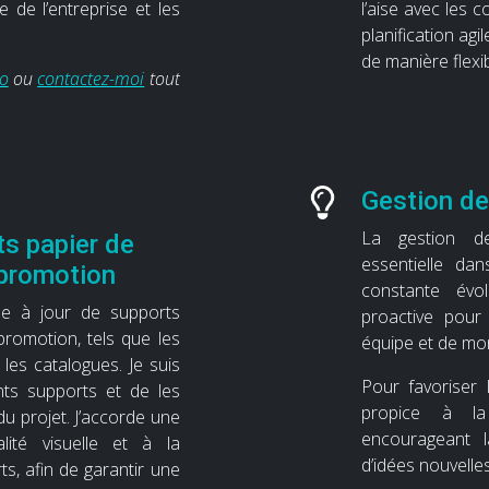
 de l’entreprise et les
l’aise avec les 
planification agi
de manière flexib
io
ou
contactez-moi
tout
Gestion de
La gestion de
ts papier de
essentielle da
promotion
constante évo
se à jour de supports
proactive pour
romotion, tels que les
équipe et de mo
t les catalogues. Je suis
Pour favoriser 
ents supports et de les
propice à la 
u projet. J’accorde une
encourageant la
alité visuelle et à la
d’idées nouvelles
s, afin de garantir une