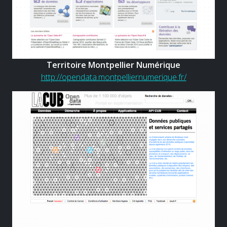
Territoire Montpellier Numérique
http://opendata.montpelliernumerique.fr/