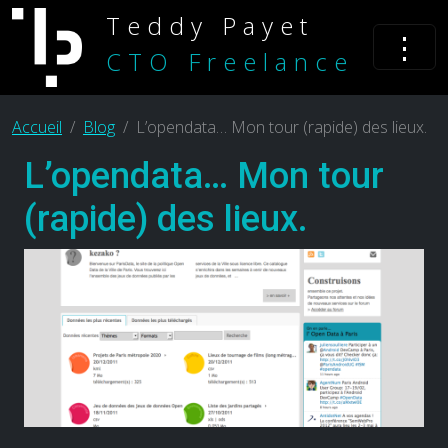
Teddy Payet
⋮
CTO Freelance
Accueil
Blog
L’opendata… Mon tour (rapide) des lieux.
L’opendata… Mon tour
(rapide) des lieux.