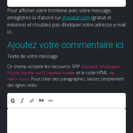
Pour afficher votre trombine avec votre message,
enregistrez-la d’abord sur
gravatar.com
(gratuit et
indolore) et n’oubliez pas d’indiquer votre adresse e-mail
ici.
Ajoutez votre commentaire ici
Texte de votre message
Ce champ accepte les raccourcis SPIP
{{gras}}
{italique}
-
et le code HTML
*liste
[texte->url]
<quote>
<code>
<q>
. Pour créer des paragraphes, laissez simplement
<del>
<ins>
des lignes vides.