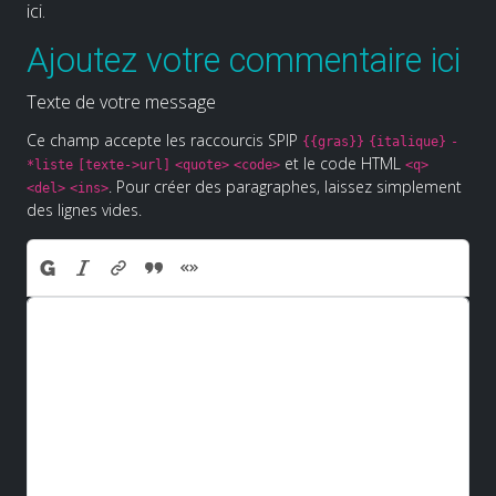
ici.
Ajoutez votre commentaire ici
Texte de votre message
Ce champ accepte les raccourcis SPIP
{{gras}}
{italique}
-
et le code HTML
*liste
[texte->url]
<quote>
<code>
<q>
. Pour créer des paragraphes, laissez simplement
<del>
<ins>
des lignes vides.