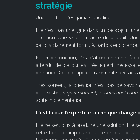
stratégie
Une fonction n’est jamais anodine.
Elle n’est pas une ligne dans un backlog, ni u
intention. Une vision implicite du produit. U
parfois clairement formulé, parfois encore flou.
Parler de fonction, c’est d’abord chercher à c
attendu de ce qui est réellement nécessaire
demande. Cette étape est rarement spectaculaire
Très souvent, la question n’est pas de savoir
doit exister,
à quel moment,
et
dans quel cadre
toute implémentation.
C’est là que l’expertise technique change d
Elle ne sert plus à produire une solution. Elle 
cette fonction implique pour le produit, pour 
Elle permet de dire
“oui”
,
“non”
, ou
“pas comme 