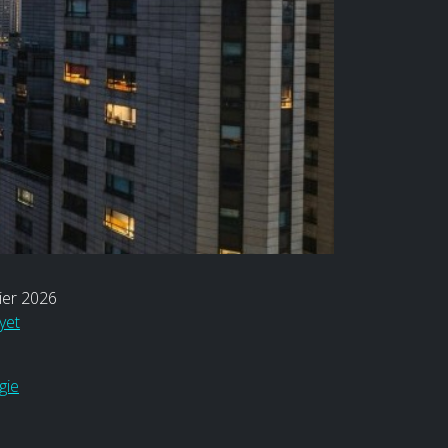
ier 2026
yet
gie