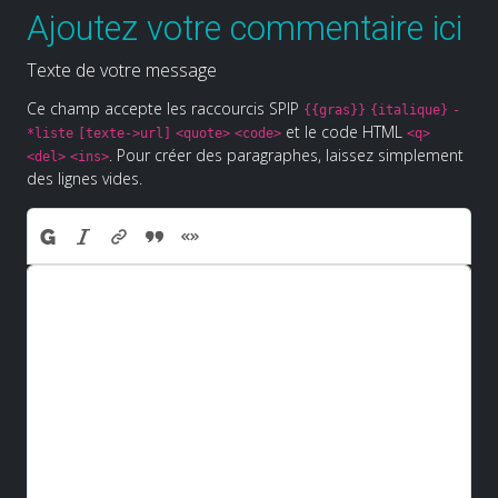
Ajoutez votre commentaire ici
Texte de votre message
Ce champ accepte les raccourcis SPIP
{{gras}}
{italique}
-
et le code HTML
*liste
[texte->url]
<quote>
<code>
<q>
. Pour créer des paragraphes, laissez simplement
<del>
<ins>
des lignes vides.