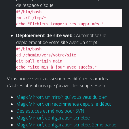
de l’espace disque.
#!/bin/bash

rm -rf /tmp/*

echo "Fichiers temporaires supprimés."
Déploiement de site web :
Automatisez le
déploiement de votre site avec un script.
#!/bin/bash

cd /chemin/vers/votre/site

git pull origin main

echo "Site mis à jour avec succès."
Vous pouvez voir aussi sur mes différents articles
d’autres utilisations que j’ai avec les scripts Bash :
MagicMirror², un miroir qui vous veut du bien.
MagicMirror², on recommence depuis le début
Des astuces et mémos pour SVN
MagicMirror², configuration scriptée
MagicMirror², configuration scriptée, 2ème partie