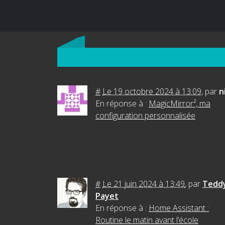
#
Le 19 octobre 2024 à 13:09
,
par
n
En réponse à :
MagicMirror², ma
configuration personnalisée
#
Le 21 juin 2024 à 13:49
,
par
Tedd
Payet
En réponse à :
Home Assistant :
Routine le matin avant l’école