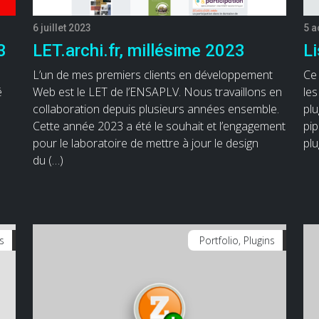
6 juillet 2023
5 a
3
LET.archi.fr, millésime 2023
Li
L’un de mes premiers clients en développement
Ce 
é
Web est le LET de l’ENSAPLV. Nous travaillons en
les
collaboration depuis plusieurs années ensemble.
plu
Cette année 2023 a été le souhait et l’engagement
pip
pour le laboratoire de mettre à jour le design
plu
du (…)
ns
Portfolio, Plugins