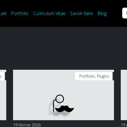
Re
ueil
Portfolio
Curriculum Vitae
Savoir-faire
Blog
ns
Portfolio, Plugins
19 février 2026
19 