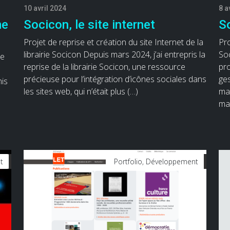
10 avril 2024
8 a
me
Socicon, le site internet
S
Projet de reprise et création du site Internet de la
Pro
librairie Socicon Depuis mars 2024, j’ai entrepris la
So
se
reprise de la librairie Socicon, une ressource
pr
précieuse pour l’intégration d’icônes sociales dans
ges
mis
les sites web, qui n’était plus (…)
mai
ma
t
Portfolio, Développement