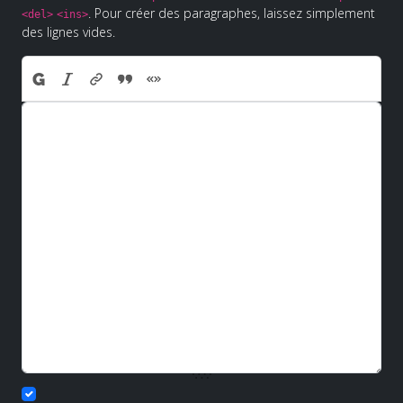
. Pour créer des paragraphes, laissez simplement
<del>
<ins>
des lignes vides.