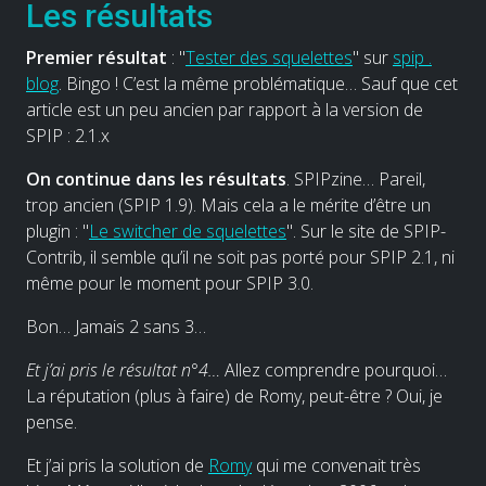
Les résultats
Premier résultat
: "
Tester des squelettes
" sur
spip .
blog
. Bingo ! C’est la même problématique… Sauf que cet
article est un peu ancien par rapport à la version de
SPIP : 2.1.x
On continue dans les résultats
. SPIPzine… Pareil,
trop ancien (SPIP 1.9). Mais cela a le mérite d’être un
plugin : "
Le switcher de squelettes
". Sur le site de SPIP-
Contrib, il semble qu’il ne soit pas porté pour SPIP 2.1, ni
même pour le moment pour SPIP 3.0.
Bon… Jamais 2 sans 3…
Et j’ai pris le résultat n°4…
Allez comprendre pourquoi…
La réputation (plus à faire) de Romy, peut-être ? Oui, je
pense.
Et j’ai pris la solution de
Romy
qui me convenait très