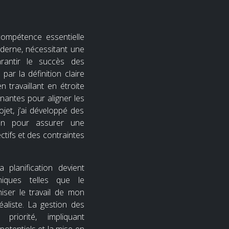
compétence essentielle
derne, nécessitant une
rantir le succès des
par la définition claire
n travaillant en étroite
enantes pour aligner les
jet, j’ai développé des
on pour assurer une
tifs et des contraintes
a planification devient
hniques telles que le
ser le travail de mon
éaliste. La gestion des
riorité, impliquant