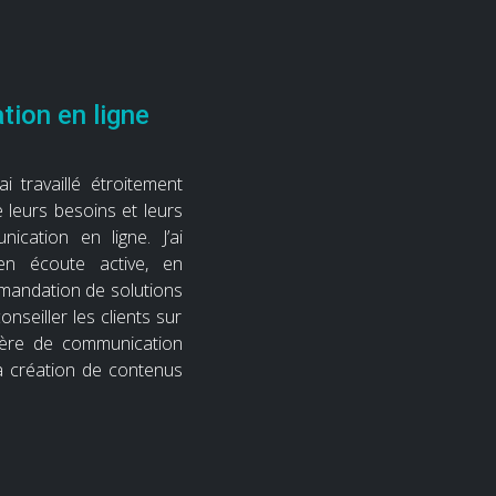
ion en ligne
ai travaillé étroitement
 leurs besoins et leurs
ication en ligne. J’ai
n écoute active, en
mandation de solutions
nseiller les clients sur
tière de communication
 la création de contenus