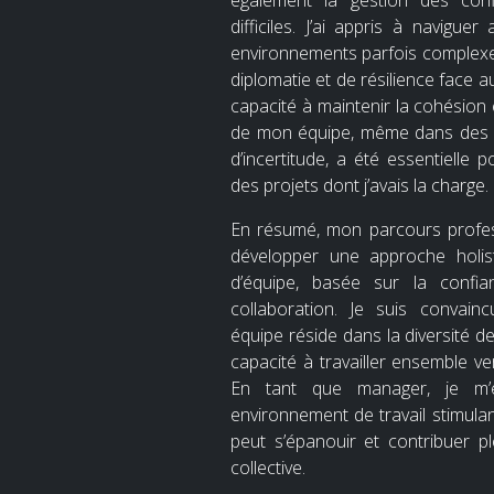
également la gestion des confl
difficiles. J’ai appris à navigu
environnements parfois complexe
diplomatie et de résilience face 
capacité à maintenir la cohésion 
de mon équipe, même dans des 
d’incertitude, a été essentielle 
des projets dont j’avais la charge.
En résumé, mon parcours profes
développer une approche holi
d’équipe, basée sur la confia
collaboration. Je suis convain
équipe réside dans la diversité d
capacité à travailler ensemble v
En tant que manager, je m’
environnement de travail stimulan
peut s’épanouir et contribuer p
collective.