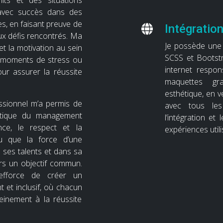
its et des situations
er avec succès dans des
s, en faisant preuve de
Intégratio
aux défis rencontrés. Ma
Je possède une 
et la motivation au sein
SCSS et Bootstr
moments de stress ou
internet respon
pour assurer la réussite
maquettes gr
esthétique, en v
sionnel m’a permis de
avec tous les 
stique du management
l’intégration e
nce, le respect et la
expériences util
cu que la force d’une
e ses talents et dans sa
ers un objectif commun.
efforce de créer un
t et inclusif, où chacun
leinement à la réussite