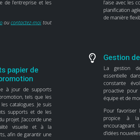
 de l’entreprise et les
l’aise avec les 
planification agi
de manière flexib
io
ou
contactez-moi
tout
Gestion de
La gestion de
ts papier de
essentielle da
promotion
constante évo
se à jour de supports
proactive pour
romotion, tels que les
équipe et de mo
t les catalogues. Je suis
Pour favoriser 
ents supports et de les
propice à la 
u projet. J’accorde une
encourageant la
alité visuelle et à la
d’idées nouvelles
s, afin de garantir une