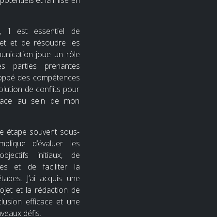
 potentiels et la mise en
 il est essentiel de
jet et de résoudre les
nication joue un rôle
es parties prenantes
eloppé des compétences
lution de conflits pour
icace au sein de mon
une étape souvent sous-
mplique d’évaluer les
jectifs initiaux, de
s et de faciliter la
étapes. J’ai acquis une
ojet et la rédaction de
lusion efficace et une
veaux défis.