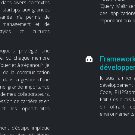
 dans divers contextes
jQuery. Maîtris
es startups aux grandes
des applicatio
 variée m’a permis de
répondant aux be
u management et de
tyles et cultures
jours privilégié une
sive, où chaque membre
Frameworks
buer et à s’épanouir. Je
développe
e de la communication
Je suis familier
e dans la gestion d’une
développement w
une grande importance
Code, PHPStor
de mes collaborateurs,
Edit. Ces outils
ssion de carrière et en
en offrant de
 et les opportunités
environnements d
ment d’équipe implique