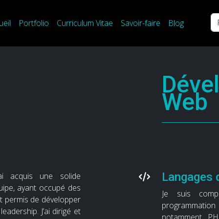
Re
ueil
Portfolio
Curriculum Vitae
Savoir-faire
Blog
Déve
Web
Langages 
ai acquis une solide
ipe, ayant occupé des
Je suis comp
nt permis de développer
programmation 
adership. J’ai dirigé et
notamment PHP