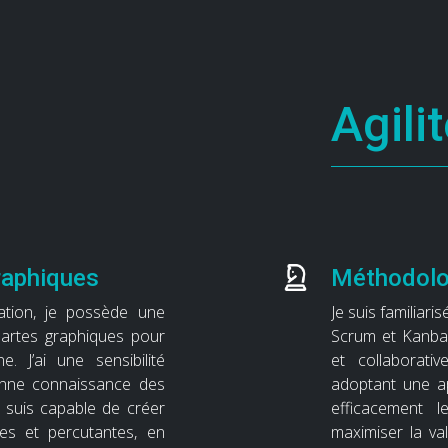
Agili
raphiques
Méthodolo
ation, je possède une
Je suis familiari
hartes graphiques pour
Scrum et Kanban
ine. J’ai une sensibilité
et collaborati
onne connaissance des
adoptant une ap
e suis capable de créer
efficacement 
les et percutantes, en
maximiser la val