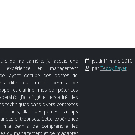
urs de ma carrière, j’ai acquis une
jeudi 11 mars 2010
de expérience en management
par
Teddy Payet
ipe, ayant occupé des postes de
onsabilité qui m’ont permis de
opper et d’affiner mes compétences
adership. J’ai dirigé et encadré des
es techniques dans divers contextes
sionnels, allant des petites startups
randes entreprises. Cette expérience
ée m’a permis de comprendre les
es du management et de m’adapter