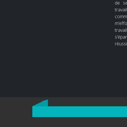
de se
trava
comm
m’eff
travai
s’épa
réussi