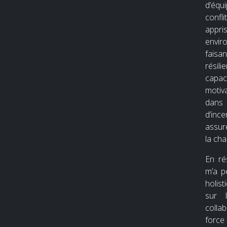
d’équ
confli
appri
envir
fais
résil
capac
motiv
dans
d’inc
assure
la cha
En ré
m’a p
holis
sur 
colla
force 