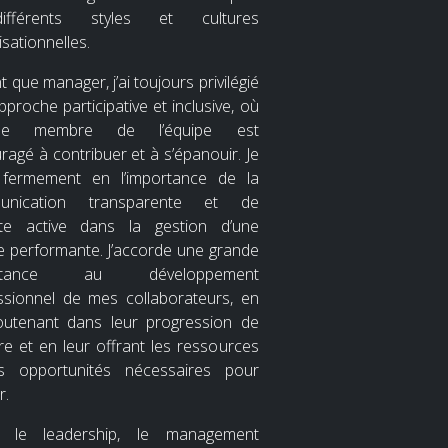
fférents styles et cultures
sationnelles.
t que manager, j’ai toujours privilégié
proche participative et inclusive, où
ue membre de l’équipe est
ragé à contribuer et à s’épanouir. Je
 fermement en l’importance de la
unication transparente et de
ute active dans la gestion d’une
e performante. J’accorde une grande
ortance au développement
ssionnel de mes collaborateurs, en
outenant dans leur progression de
ère et en leur offrant les ressources
s opportunités nécessaires pour
r.
e le leadership, le management