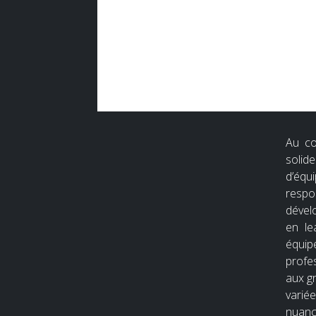
Au co
soli
d’équ
resp
dével
en le
équip
profes
aux g
vari
nuanc