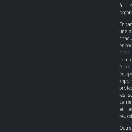
à di
organi
En tan
une ap
chaq
encou
crois
comm
l’éco
équip
imp
profe
les s
carri
et le
réussi
Outr