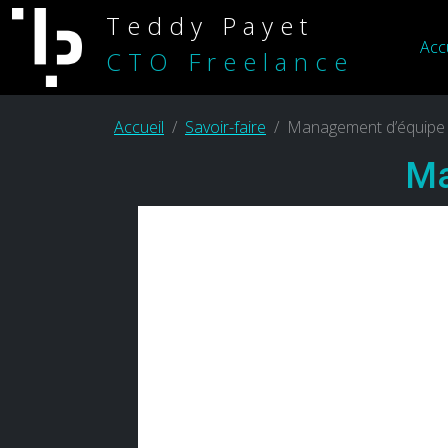
Teddy Payet
Acc
CTO Freelance
Accueil
Savoir-faire
Management d’équipe
Ma