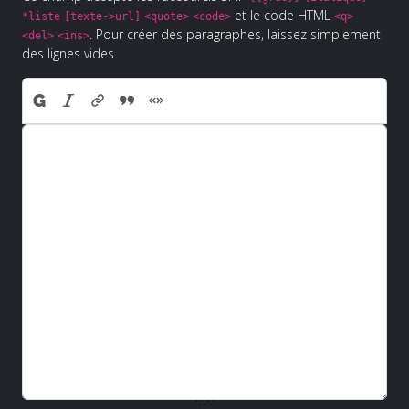
et le code HTML
*liste
[texte->url]
<quote>
<code>
<q>
. Pour créer des paragraphes, laissez simplement
<del>
<ins>
des lignes vides.