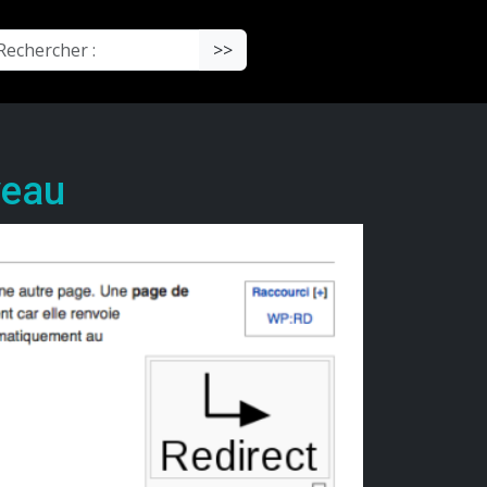
chercher :
>>
veau