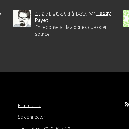
y
#
Le 21 juin 2024 à 10:47
,
par
Teddy
Payet
En réponse à :
Ma domotique open
source
Plan du site
Rs
Se connecter
Teddy Payet © 2004-2026