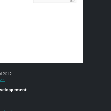
i 2012
yet
éveloppement