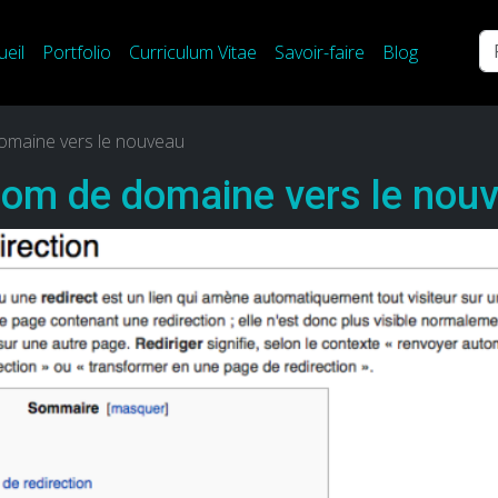
Re
ueil
Portfolio
Curriculum Vitae
Savoir-faire
Blog
domaine vers le nouveau
 nom de domaine vers le nou