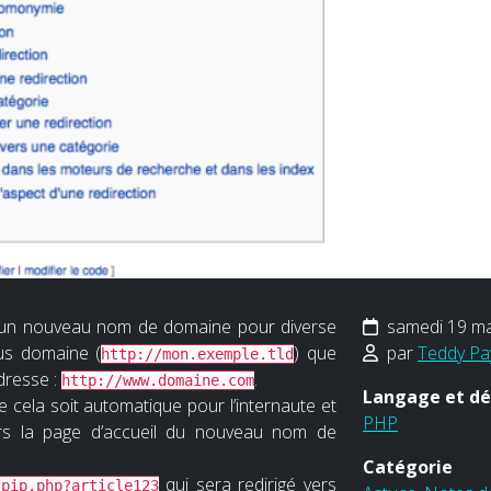
ers un nouveau nom de domaine pour diverse
samedi 19 ma
ous domaine (
) que
par
Teddy Pa
http://mon.exemple.tld
dresse :
.
http://www.domaine.com
Langage et d
e cela soit automatique pour l’internaute et
PHP
rs la page d’accueil du nouveau nom de
Catégorie
qui sera redirigé vers
spip.php?article123