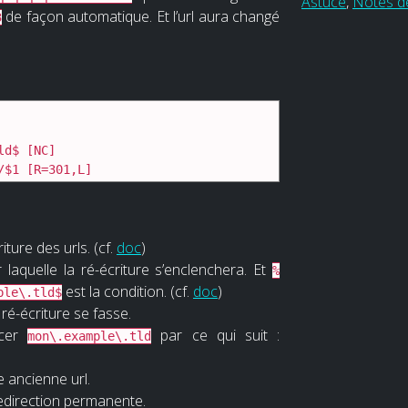
Astuce
,
Notes d
de façon automatique. Et l’url aura changé
3
d$ [NC]

/$1 [R=301,L]
iture des urls. (cf.
doc
)
 laquelle la ré-écriture s’enclenchera. Et
%
est la condition. (cf.
doc
)
ple\.tld$
 ré-écriture se fasse.
acer
par ce qui suit :
mon\.example\.tld
e ancienne url.
redirection permanente.