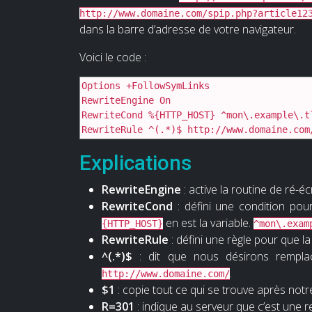
http://www.domaine.com/spip.php?article12
dans la barre d’adresse de votre navigateur.
Voici le code :
Options +FollowSymLinks

RewriteEngine On

RewriteCond %{HTTP_HOST} ^mon\.example\.tl
RewriteRule ^(.*)$ http://www.domaine.com
Explications
RewriteEngine
: active la routine de ré-écr
RewriteCond
: défini une condition pour
en est la variable.
{HTTP_HOST}
^mon\.exam
RewriteRule
: défini une règle pour que la
^(.*)$
: dit que nous désirons rempl
.
http://www.domaine.com/
$1
: copie tout ce qui se trouve après notr
R=301
: indique au serveur que c’est une 