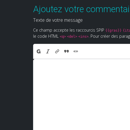
Ajoutez votre commentair
Texte de votre message
Ce champ accepte les raccourcis SPIP
{{gras}}
{it
le code HTML
. Pour créer des parag
<q>
<del>
<ins>