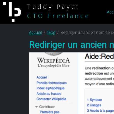
Teddy Payet
Acc
CTO Freelance
Accueil
Blog
Rediriger un ancien nom de 
Rediriger un ancien