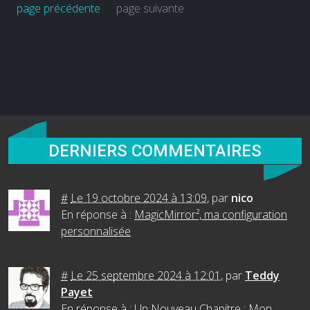
page précédente
page suivante
DERNIERS COMMENTAIRES
#
Le 19 octobre 2024 à 13:09
,
par
nico
En réponse à :
MagicMirror², ma configuration
personnalisée
#
Le 25 septembre 2024 à 12:01
,
par
Teddy
Payet
En réponse à :
Un Nouveau Chapitre : Mon