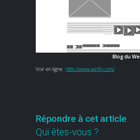
Blog du We
Voir en ligne :
http://www.wirify.com/
Répondre à cet article
Qui êtes-vous ?