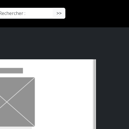
chercher :
>>