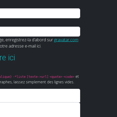
e, enregistrez-la d’abord sur
gravatar.com
votre adresse e-mail ici.
e ici
et
alique}
-*liste
[texte->url]
<quote>
<code>
raphes, laissez simplement des lignes vides.