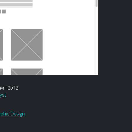
vril 2012
yet
phic Design