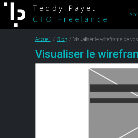
Teddy Payet
Acc
CTO Freelance
Accueil
Blog
Visualiser le wireframe de vos
Visualiser le wirefra