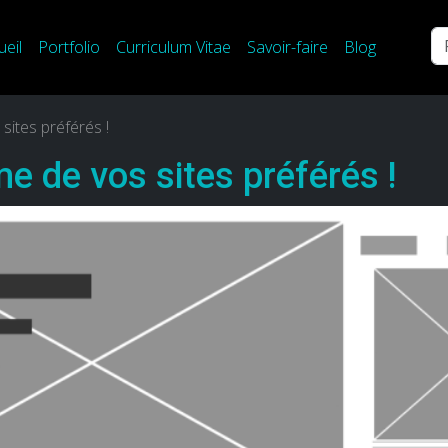
Re
ueil
Portfolio
Curriculum Vitae
Savoir-faire
Blog
 sites préférés !
me de vos sites préférés !