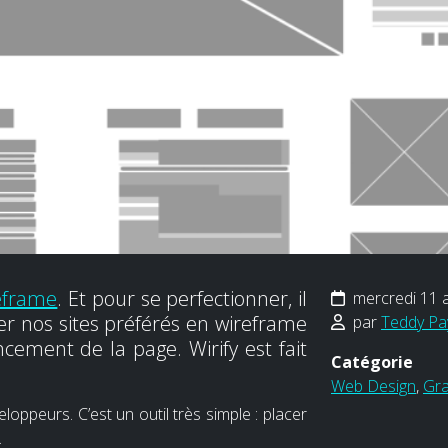
eframe
. Et pour se perfectionner, il
mercredi 11 a
ser nos sites préférés en wireframe
par
Teddy Pa
cement de la page. Wirify est fait
Catégorie
Web Design
,
Gra
loppeurs. C’est un outil très simple : placer
.