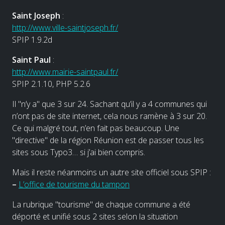
Saint Joseph
:
http://www.ville-saintjoseph.fr/
SPIP 1.9.2d
Saint Paul
:
http://www.mairie-saintpaul.fr/
SPIP 2.1.10, PHP 5.2.6
Il "n’y a" que 3 sur 24. Sachant qu’il y a 4 communes qui
n’ont pas de site internet, cela nous ramène à 3 sur 20.
Ce qui malgré tout, n’en fait pas beaucoup. Une
"directive" de la région Réunion est de passer tous les
sites sous Typo3… si j’ai bien compris.
Mais il reste néanmoins un autre site officiel sous SPIP :
–
L’office de tourisme du tampon
La rubrique "tourisme" de chaque commune a été
déporté et unifié sous 2 sites selon la situation