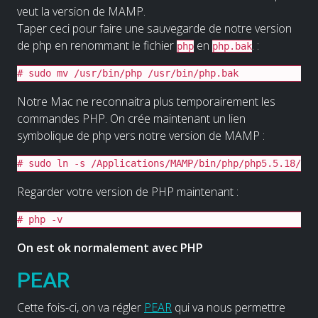
veut la version de MAMP.
Taper ceci pour faire une sauvegarde de notre version
de php en renommant le fichier
en
. :
php
php.bak
# sudo mv /usr/bin/php /usr/bin/php.bak
Notre Mac ne reconnaitra plus temporairement les
commandes PHP. On crée maintenant un lien
symbolique de php vers notre version de MAMP :
# sudo ln -s /Applications/MAMP/bin/php/php5.5.18/bin
Regarder votre version de PHP maintenant :
# php -v
On est ok normalement avec PHP
PEAR
Cette fois-ci, on va régler
PEAR
qui va nous permettre