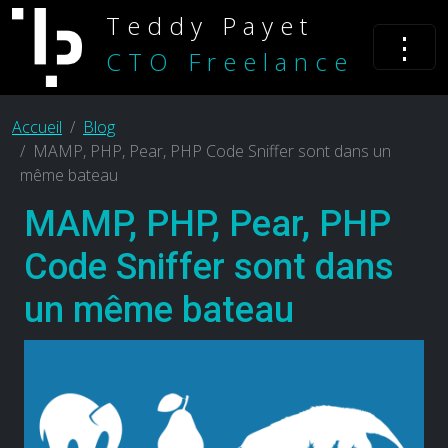
Teddy Payet
⋮
CTO Freelance
Accueil
Blog
MAMP, PHP, Pear, PHP Code Sniffer sont dans un
même bateau
MAMP, PHP, Pear, PHP
Code Sniffer sont dans
un même bateau