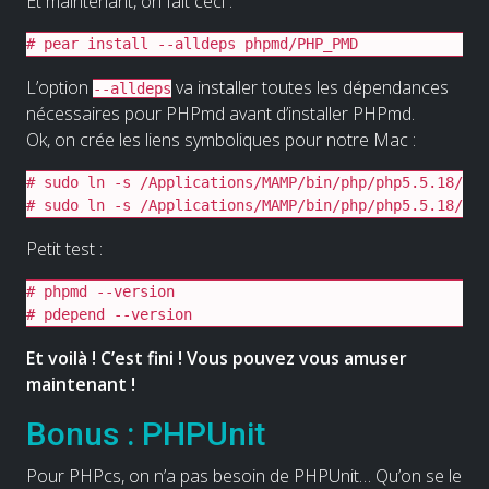
Et maintenant, on fait ceci :
# pear install --alldeps phpmd/PHP_PMD
L’option
va installer toutes les dépendances
--alldeps
nécessaires pour PHPmd avant d’installer PHPmd.
Ok, on crée les liens symboliques pour notre Mac :
# sudo ln -s /Applications/MAMP/bin/php/php5.5.18/bin
# sudo ln -s /Applications/MAMP/bin/php/php5.5.18/bin
Petit test :
# phpmd --version

# pdepend --version
Et voilà ! C’est fini ! Vous pouvez vous amuser
maintenant !
Bonus : PHPUnit
Pour PHPcs, on n’a pas besoin de PHPUnit… Qu’on se le