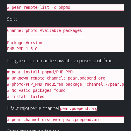
# pear remote-list -c phpmd
Soit :
Channel phpmd Available packages:

=================================

Package Version

PHP_PMD 1.5.0
La ligne de commande suivante va poser problème :
# pear install phpmd/PHP_PMD

# Unknown remote channel: pear.pdepend.org

# phpmd/PHP_PMD requires package "channel://pear.pdep
# No valid packages found

# install failed
Il faut rajouter le channel
:
pear.pdepend.org
# pear channel-discover pear.pdepend.org