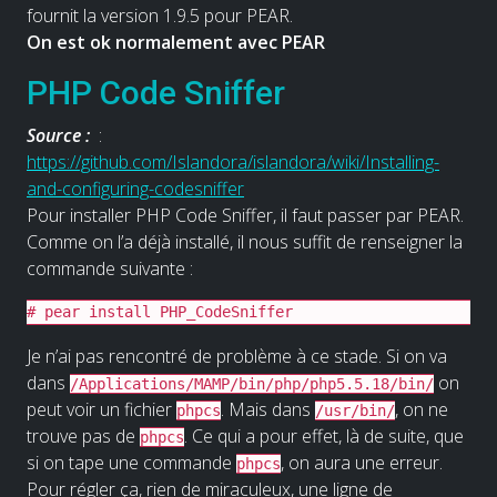
fournit la version 1.9.5 pour PEAR.
On est ok normalement avec PEAR
PHP Code Sniffer
Source :
:
https://github.com/Islandora/islandora/wiki/Installing-
and-configuring-codesniffer
Pour installer PHP Code Sniffer, il faut passer par PEAR.
Comme on l’a déjà installé, il nous suffit de renseigner la
commande suivante :
# pear install PHP_CodeSniffer
Je n’ai pas rencontré de problème à ce stade. Si on va
dans
on
/Applications/MAMP/bin/php/php5.5.18/bin/
peut voir un fichier
. Mais dans
, on ne
phpcs
/usr/bin/
trouve pas de
. Ce qui a pour effet, là de suite, que
phpcs
si on tape une commande
, on aura une erreur.
phpcs
Pour régler ça, rien de miraculeux, une ligne de