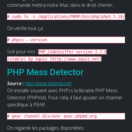
commande mettra notre Mac dans le droit chemin :
# sudo ln -s /Applications/MAMP/bin/php/php5.5.18/bin
On vérifie tout ça :
# phpcs --version
Soit pour moi :
PHP_CodeSniffer version 2.2.0
(stable) by Squiz (http://www.squiz.net)
PHP Mess Detector
Source :
http://pear.phpmd.org/
On installe souvent avec PHPcs la librairie PHP Mess
Detector (PHPmd). Pour cela, il faut ajouter un channel
spécifique à PEAR.
# pear channel-discover pear.phpmd.org
On regarde les packages disponibles :