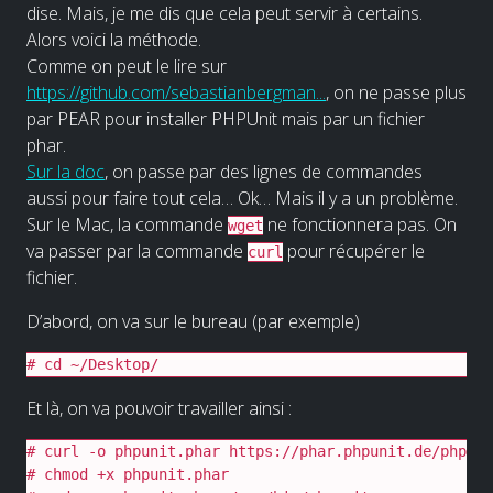
dise. Mais, je me dis que cela peut servir à certains.
Alors voici la méthode.
Comme on peut le lire sur
https://github.com/sebastianbergman...
, on ne passe plus
par PEAR pour installer PHPUnit mais par un fichier
phar.
Sur la doc
, on passe par des lignes de commandes
aussi pour faire tout cela… Ok… Mais il y a un problème.
Sur le Mac, la commande
ne fonctionnera pas. On
wget
va passer par la commande
pour récupérer le
curl
fichier.
D’abord, on va sur le bureau (par exemple)
# cd ~/Desktop/
Et là, on va pouvoir travailler ainsi :
# curl -o phpunit.phar https://phar.phpunit.de/phpuni
# chmod +x phpunit.phar
