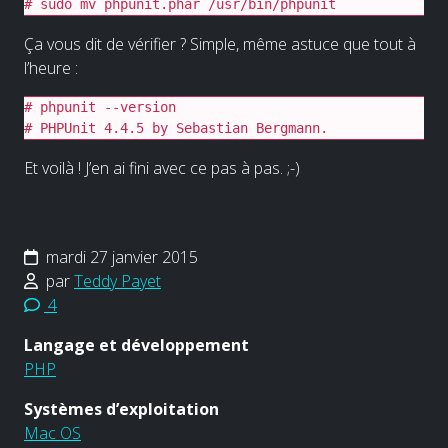
# sudo mv phpunit.phar /usr/bin/phpunit
Ça vous dit de vérifier ? Simple, même astuce que tout à
l’heure :
# phpunit --version

# PHPUnit 4.4.5 by Sebastian Bergmann.
Et voilà ! J’en ai fini avec ce pas à pas. ;-)
mardi 27 janvier 2015
par
Teddy Payet
4
Langage et développement
PHP
Systèmes d’exploitation
Mac OS