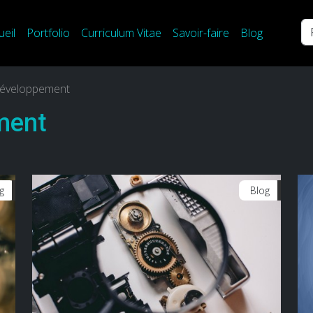
Re
ueil
Portfolio
Curriculum Vitae
Savoir-faire
Blog
développement
ment
g
Blog