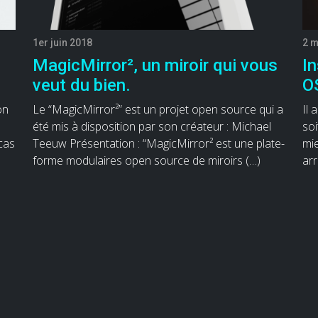
1er juin 2018
2 m
MagicMirror², un miroir qui vous
I
veut du bien.
O
on
Le “MagicMirror²” est un projet open source qui a
Il 
été mis à disposition par son créateur : Michael
soi
cas
Teeuw Présentation : “MagicMirror² est une plate-
mie
forme modulaires open source de miroirs (…)
arr