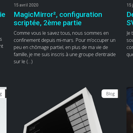
15 avril 2020
15 
ie
MagicMirror², configuration
D
scriptée, 2ème partie
S
Comme vous le savez tous, nous sommes en
Je 
es
confinement depuis mi-mars. Pour m’occuper un
sou
nt
peu en chômage partiel, en plus de ma vie de
com
famille, je me suis inscris à une groupe d’entraide
que
sur le (…)
g
Blog