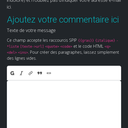
ici.
Ajoutez votre commentaire ici
Texte de votre message
Ce champ accepte les raccourcis SPIP
{{gras}}
{italique}
-
et le code HTML
*liste
[texte->url]
<quote>
<code>
<q>
. Pour créer des paragraphes, laissez simplement
<del>
<ins>
des lignes vides.