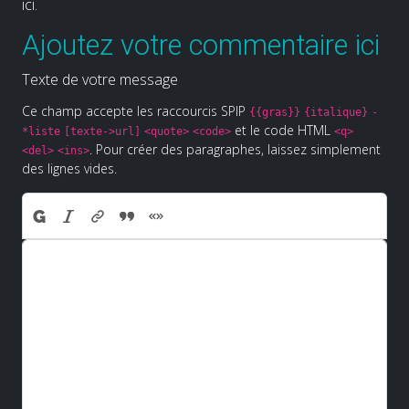
ici.
Ajoutez votre commentaire ici
Texte de votre message
Ce champ accepte les raccourcis SPIP
{{gras}}
{italique}
-
et le code HTML
*liste
[texte->url]
<quote>
<code>
<q>
. Pour créer des paragraphes, laissez simplement
<del>
<ins>
des lignes vides.