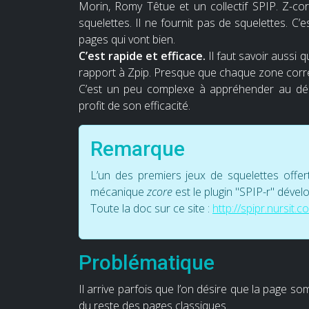
Morin, Romy Têtue et un collectif SPIP. Z-co
squelettes. Il ne fournit pas de squelettes. C’
pages qui vont bien.
C’est rapide et efficace.
Il faut savoir aussi
rapport à Zpip. Presque que chaque zone corr
C’est un peu complexe à appréhender au dépa
profit de son efficacité.
Remarque
L’un des premiers jeux de squelettes offer
mécanique
zcore
est le plugin "SPIP-r" dével
Toute la doc sur ce site :
http://spipr.nursit.c
Problématique
Il arrive parfois que l’on désire que la page so
du reste des pages classiques.