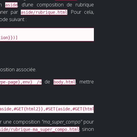
 un
, d’une composition de rubrique
aside
onner par
. Pour cela,
aside/rubrique.html
ode suivant :
tion}})]
osition associée.
de
, mettre
ype-page},env} />
body.html
aside,#GET{html2}},#SET{aside,#GET{html}}})]
ur une composition
"ma_super_compo"
pour
, sinon
side/rubrique-ma_super_compo.html