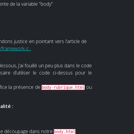
ente de la variable "body".
ndons justice en pointant vers l’article de
m/framework-z...
ssous, j’ai fouillé un peu plus dans le code
saire d’utiliser le code ci-dessus pour le
ifice la présence de
ou
body-rubrique.html
lité :
s de découpage dans notre
.
body.html