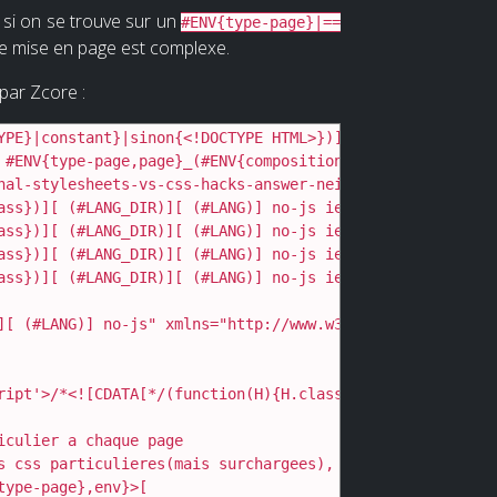
 si on se trouve sur un
#ENV{type-page}|==
tre mise en page est complexe.
par Zcore :
YPE}|constant}|sinon{<!DOCTYPE HTML>})][

 #ENV{type-page,page}_(#ENV{composition,''})]][ compositi
nal-stylesheets-vs-css-hacks-answer-neither/]

ass})][ (#LANG_DIR)][ (#LANG)] no-js ie ie6 lte9 lte8 lt
ass})][ (#LANG_DIR)][ (#LANG)] no-js ie ie7 lte9 lte8 lt
ass})][ (#LANG_DIR)][ (#LANG)] no-js ie ie8 lte9 lte8" x
ass})][ (#LANG_DIR)][ (#LANG)] no-js ie ie9 lte9" xmlns=
][ (#LANG)] no-js" xmlns="http://www.w3.org/1999/xhtml" x