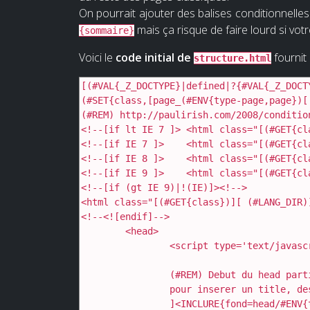
On pourrait ajouter des balises conditionnelles
mais ça risque de faire lourd si vo
{sommaire}
Voici le
code initial de
fournit 
structure.html
[(#VAL{_Z_DOCTYPE}|defined|?{#VAL{_Z_DOCT
(#SET{class,[page_(#ENV{type-page,page})[
(#REM) http://paulirish.com/2008/conditio
<!--[if lt IE 7 ]> <html class="[(#GET{cl
<!--[if IE 7 ]>    <html class="[(#GET{cl
<!--[if IE 8 ]>    <html class="[(#GET{cl
<!--[if IE 9 ]>    <html class="[(#GET{cl
<!--[if (gt IE 9)|!(IE)]><!-->

<html class="[(#GET{class})][ (#LANG_DIR)
<!--<![endif]-->

	<head>

		<script type='text/javascript'>/*<![CDATA[*/(function(H){H.className=H.className.replace(/\bno-js\b/,'js')})(document.documentElement);/*]]>*/</script>[

		(#REM) Debut du head particulier a chaque page

		pour inserer un title, des css particulieres(mais surchargees), ou des js *inline*

		]<INCLURE{fond=head/#ENV{type-page},env}>[
