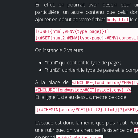
En effet, on pourrait avoir besoin pour
particulière, un autre contenu que celui d
ajouter en début de votre fichier
le c
body.html
[(#SET{html,#ENV{type-page}})]

[(#SET{html2,#ENV{type-page}-#ENV{composi
On instancie 2 valeurs :
"html" qui contient le type de page ;
"html2" contient le type de page et la comp
A la place de
<INCLURE{fond=aside/#ENV{t
.
<INCLURE{fond=aside/#GET{aside},env} />
Et la ligne juste au dessus, mettre ce code :
[(#CHEMIN{aside/#GET{html2}.html}|?{#SET{
L’astuce est donc la même que plus haut. Po
une rubrique, on va chercher l’existence de
a
on prend
.
aside/rubrique.html