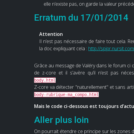
elle n’existe pas, on garde la valeur précéd
Erratum du 17/01/2014
Attention
Il n’est pas nécessaire de faire tout cela. Re
la doc expliquant cela :
http://spipr.nursit.co
Grâce au message de Valéry dans le forum ci de
de z-core et il s’avère qu’il n’est pas néces
body.html
Z-core va détecter "naturellement" et sans art
.
body-rubrique-ma_compo.html
Mais le code ci-dessous est toujours d’actua
Aller plus loin
On pourrait étendre ce principe sur les zone