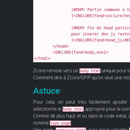
		(#REM) Partie commune a toutes les pages, sans env

		]<INCLURE{fond=inclure/head}>[

		(#REM) Fin du head particulier a chaque page, pour inserer des js specifiques par exemple

		pour inserer des js *externes*

		]<INCLURE{fond=head_js/#ENV{type-page},env}>

	</head>

	<INCLURE{fond=body,env}>

</html>
Zcore renvoie vers un
unique pour t
body.html
Comment dire à Zcore/SPIP qu’on veut une mise
Astuce
Pour cela, on peut très facilement ajoute
sélectionne le
approprié pour le so
body.html
Comme dit plus haut et vu dans le code initial
nommé
.
type-page
Une page
aura pour variable
sommaire.html