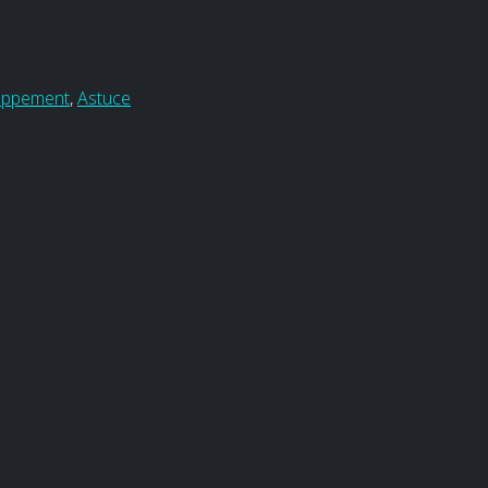
oppement
,
Astuce