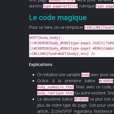
aurons
, rubrique
type-page=article
type-page
Le code magique
Pour se faire, on va remplacer
<INCLURE{fond=
#SET{body,body}

[(#CHEMIN{body_#ENV{type-page}.html}|?{#S
[(#CHEMIN{body_#ENV{type-page}-#ENV{compo
<INCLURE{fond=#GET{body},env} />
Explications
On initialise une variable
avec pour val
body
Grâce à la première balise
#CHEMIN
. Mais avec ce code, 
body_sommaire.html
ou autre existent. Si
body_rubrique.html
La deuxième balise
va plus loin 
#CHEMIN
plus de notre type de page. Soit pour u
article, Zcore/SPIP regardera l’existenc