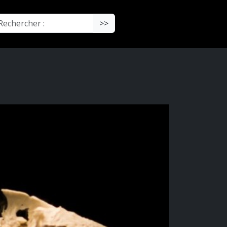
chercher :
>>