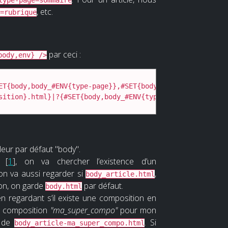
, etc.
=rubrique
par ceci :
body,env} />
ET{body,body_#ENV{type-page}},#SET{body,#GET{body}}})]

sition}.html}|?{#SET{body,body_#ENV{type-page}-#ENV{compo
eur par défaut "body".
[
1
]
, on va chercher l’existence d’un
on va aussi regarder si
,
body_article.html
non, on garde
par défaut.
body.html
en regardant s’il existe une composition en
ne composition
"ma_super_compo"
pour mon
e de
. Si
body_article-ma_super_compo.html