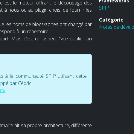
Frameworks
re est le moteur offrant le découpage des
SPIP
est à nous ou au plugin choisi de fournir les
Catégorie
 que les noms de blocs/zones ont changé par
Notes de dével
espond à un répertoire.
rt. Mais c’est un aspect "vite oublié" au
ts à la communauté SPIP utilisant cette
oppé par Cédric.
om/
mmaire ait sa propre architecture, différente