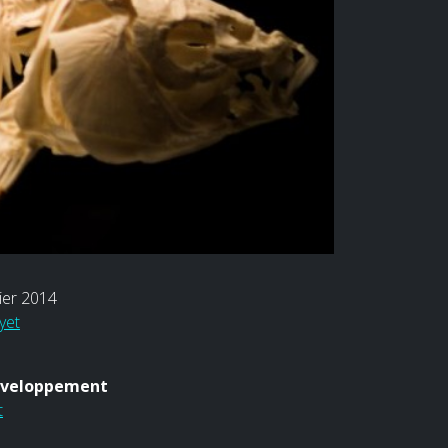
ier 2014
yet
éveloppement
t