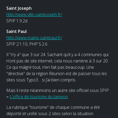
Saint Joseph
:
http://www.ville-saintjoseph.fr/
SPIP 1.9.2d
Saint Paul
:
http://www.mairie-saintpaul.fr/
SPIP 2.1.10, PHP 5.2.6
Il "n’y a" que 3 sur 24. Sachant qu’il y a 4 communes qui
n’ont pas de site internet, cela nous ramène à 3 sur 20.
Ce qui malgré tout, n’en fait pas beaucoup. Une
"directive" de la région Réunion est de passer tous les
sites sous Typo3… si j’ai bien compris.
Mais il reste néanmoins un autre site officiel sous SPIP :
–
L’office de tourisme du tampon
La rubrique "tourisme" de chaque commune a été
déporté et unifié sous 2 sites selon la situation