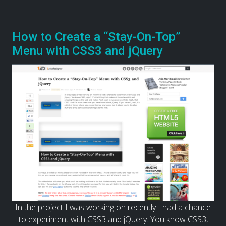
How to Create a “Stay-On-Top”
Menu with CSS3 and jQuery
In the project I was working on recently I had a chance
to experiment with CSS3 and jQuery. You know CSS3,