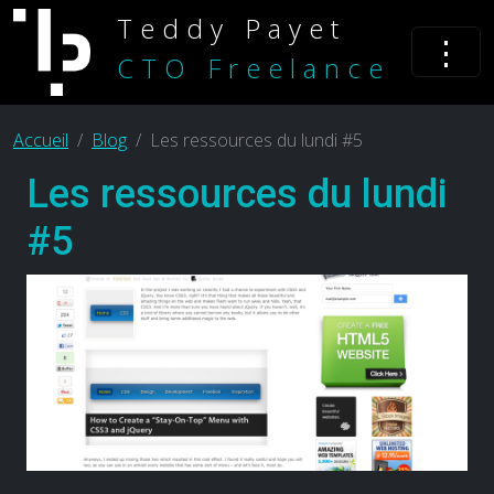
Teddy Payet
⋮
CTO Freelance
Accueil
Blog
Les ressources du lundi #5
Les ressources du lundi
#5