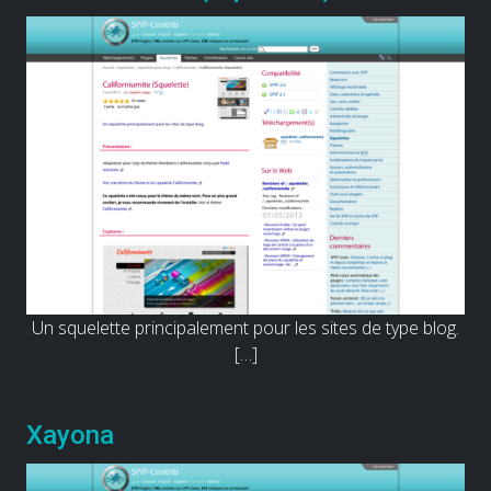
Un squelette principalement pour les sites de type blog.
[…]
Xayona