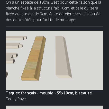
On a un espace de 19cm. C’est pour cette raison que la
planche fixée à la structure fait 10cm, et celle qui sera
fixée au mur est de 9cm. Cette dernière sera biseautée
des deux côtés pour faciliter le montage.
Taquet français - meuble - 55x10cm, biseauté
Teddy Payet