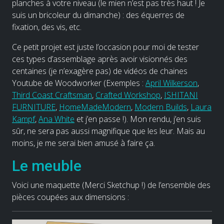
planches à votre niveau (le mien n’est pas très haut ! Je
suis un bricoleur du dimanche) : des équerres de
fixation, des vis, etc.
Ce petit projet est juste l’occasion pour moi de tester
ces types d’assemblage après avoir visionnés des
centaines (je n’exagère pas) de vidéos de chaines
Youtube de Woodworker (Exemples :
April Wilkerson
,
Third Coast Craftsman
,
Crafted Workshop
,
ISHITANI
FURNITURE
,
HomeMadeModern
,
Modern Builds
,
Laura
Kampf
,
Ana White
et j’en passe !). Mon rendu, j’en suis
sûr, ne sera pas aussi magnifique que les leur. Mais au
moins, je me serai bien amusé à faire ça.
Le meuble
Voici une maquette (Merci Sketchup !) de l’ensemble des
pièces coupées aux dimensions :